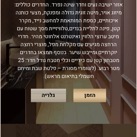
אזור ישיבה נעים וחדר שינה נפרד. החדרים כוללים:
מיזוג אויר, מיטה זוגית גדולה ומפנקת, מצעי כותנה
איכותיים, כספת המותאמת למחשב נייד, מקרר
קטן, פינה לתליית בגדים,טלוויזיית מסך שטוח עם
מיטב ערוצי הלווין ואינטרנט אלחוטי מהיר. חדרי
הרחצה מגיעים עם מקלחת מפל, מוצרי רחצה
יוקרתיים ומייבש שיער. בנוסף תמצאו בחדרים
מטבחון קטן עם כיריים וכלי מטבח גודל חדר: 25
מטר רבוע. (לשומרי מסורת – פלטת שבת ומיחם
חשמלי בתיאום מראש).
הזמן
גלריה