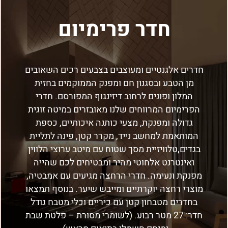
חדר פרימיום
חדרים אלגנטיים ומעוצבים בצבעים רכים השאובים
מן הטבע ובסגנון חם ומפנק הממוקמים בחזית
המלון ופונים לרחוב דיזינגוף המפורסם. חדרי
הפרימיום המרווחים שלנו מאובזרים במיטה זוגית
גדולה ומפנקת, מצעי כותנה איכותיים, כספת
המותאמת למחשב נייד, מקרר קטן, פינה לתליית
בגדים,טלוויזיית מסך שטוח עם מיטב ערוצי הלווין
ואינטרנט אלחוטי מהיר ומבטיחים לכם שהייה
מפנקת ונעימה. חדרי הרחצה מגיעים עם אמבטיה,
מוצרי רחצה יוקרתיים ומייבש שיער. בנוסף תמצאו
בחדרים מטבחון קטן עם כיריים וכלי מטבח גודל
חדר: 27 מטר רבוע. (לשומרי מסורת – פלטת שבת