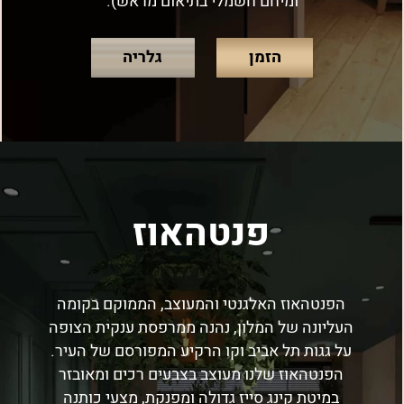
ומיחם חשמלי בתיאום מראש).
הזמן
גלריה
פנטהאוז
הפנטהאוז האלגנטי והמעוצב, הממוקם בקומה
העליונה של המלון, נהנה ממרפסת ענקית הצופה
על גגות תל אביב וקו הרקיע המפורסם של העיר.
הפנטהאוז שלנו מעוצב בצבעים רכים ומאובזר
במיטת קינג סייז גדולה ומפנקת, מצעי כותנה