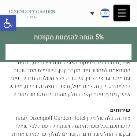
פתח
חדרי המלון
5% הנחה להזמנות מקוונות
במלון מספר סוגי חדרים וגדלים לבחירה, חדרי המלון
מעוצבים בצבעים מרעננים, רכים ונעימים השאובים מן
הטבע, ובסגנון חם, נח, נעים, ומפנק. החדרים כוללים: מיזוג
אויר, מיטה זוגית מפנקת, מצעי כותנה איכותיים, כספת
המותאמת למחשב נייד, מקרר קטן, טלוויזיית מסך שטוח
עם מיטב ערוצי הלווין, אינטרנט ללא תשלום בחדרים, פינה
לתליית בגדים, מקלחת מפל, מוצרי רחצה יוקרתיים, מייבש
שיער, מגהץ, פינת קפה. בחלק מהחדרים מטבחון מאובזר
שירותים
צוות הקבלה של מלון Dizengoff Garden Hotel. יעמוד
לרשותכם בכל שעות היממה וישמח להיענות לכל שאלה
ובקשה. החל משרותים הקשורים למלון ועד למידע אודות