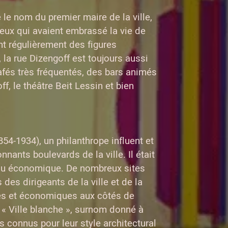
 le nom du premier maire de la ville,
 ceux qui avaient embrassé la vie de
t régulièrement des figures
la rue Dizengoff est toujours aussi
fés très fréquentés, des bars animés
f, le théâtre Beit Lessin et bien
4-1934), un philanthrope influent et
nants boulevards de la ville. Il était
issu économique. De nombreux sites
es dirigeants de la ville et de la
lles et économiques aux côtés de
a « Ville blanche », surnom donné à
s connus pour leur style architectural