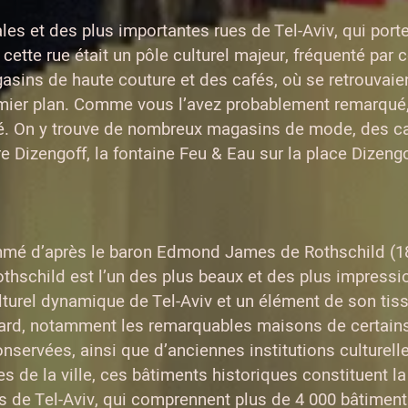
ales et des plus importantes rues de Tel-Aviv, qui porte
 cette rue était un pôle culturel majeur, fréquenté par
ins de haute couture et des cafés, où se retrouvaien
remier plan. Comme vous l’avez probablement remarqué, 
é. On y trouve de nombreux magasins de mode, des ca
e Dizengoff, la fontaine Feu & Eau sur la place Dizengof
mmé d’après le baron Edmond James de Rothschild (185
hschild est l’un des plus beaux et des plus impression
culturel dynamique de Tel-Aviv et un élément de son t
ard, notamment les remarquables maisons de certains d
 conservées, ainsi que d’anciennes institutions culture
tes de la ville, ces bâtiments historiques constituent l
ns de Tel-Aviv, qui comprennent plus de 4 000 bâtiment