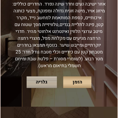
אזור ישיבה נעים וחדר שינה נפרד. החדרים כוללים:
מיזוג אויר, מיטה זוגית גדולה ומפנקת, מצעי כותנה
איכותיים, כספת המותאמת למחשב נייד, מקרר
קטן, פינה לתליית בגדים,טלוויזיית מסך שטוח עם
מיטב ערוצי הלווין ואינטרנט אלחוטי מהיר. חדרי
הרחצה מגיעים עם מקלחת מפל, מוצרי רחצה
יוקרתיים ומייבש שיער. בנוסף תמצאו בחדרים
מטבחון קטן עם כיריים וכלי מטבח גודל חדר: 25
מטר רבוע. (לשומרי מסורת – פלטת שבת ומיחם
חשמלי בתיאום מראש).
הזמן
גלריה