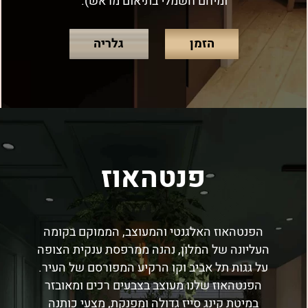
ומיחם חשמלי בתיאום מראש).
הזמן
גלריה
פנטהאוז
הפנטהאוז האלגנטי והמעוצב, הממוקם בקומה
העליונה של המלון, נהנה ממרפסת ענקית הצופה
על גגות תל אביב וקו הרקיע המפורסם של העיר.
הפנטהאוז שלנו מעוצב בצבעים רכים ומאובזר
במיטת קינג סייז גדולה ומפנקת, מצעי כותנה