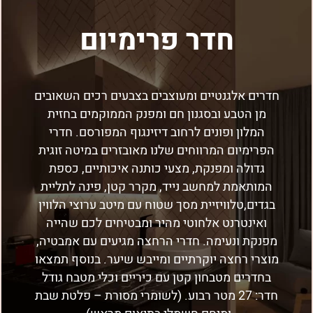
חדר פרימיום
חדרים אלגנטיים ומעוצבים בצבעים רכים השאובים
מן הטבע ובסגנון חם ומפנק הממוקמים בחזית
המלון ופונים לרחוב דיזינגוף המפורסם. חדרי
הפרימיום המרווחים שלנו מאובזרים במיטה זוגית
גדולה ומפנקת, מצעי כותנה איכותיים, כספת
המותאמת למחשב נייד, מקרר קטן, פינה לתליית
בגדים,טלוויזיית מסך שטוח עם מיטב ערוצי הלווין
ואינטרנט אלחוטי מהיר ומבטיחים לכם שהייה
מפנקת ונעימה. חדרי הרחצה מגיעים עם אמבטיה,
מוצרי רחצה יוקרתיים ומייבש שיער. בנוסף תמצאו
בחדרים מטבחון קטן עם כיריים וכלי מטבח גודל
חדר: 27 מטר רבוע. (לשומרי מסורת – פלטת שבת