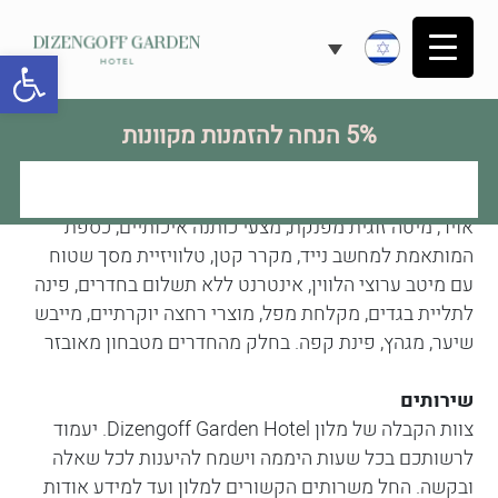
פתח
חדרי המלון
5% הנחה להזמנות מקוונות
במלון מספר סוגי חדרים וגדלים לבחירה, חדרי המלון
מעוצבים בצבעים מרעננים, רכים ונעימים השאובים מן
הטבע, ובסגנון חם, נח, נעים, ומפנק. החדרים כוללים: מיזוג
אויר, מיטה זוגית מפנקת, מצעי כותנה איכותיים, כספת
המותאמת למחשב נייד, מקרר קטן, טלוויזיית מסך שטוח
עם מיטב ערוצי הלווין, אינטרנט ללא תשלום בחדרים, פינה
לתליית בגדים, מקלחת מפל, מוצרי רחצה יוקרתיים, מייבש
שיער, מגהץ, פינת קפה. בחלק מהחדרים מטבחון מאובזר
שירותים
צוות הקבלה של מלון Dizengoff Garden Hotel. יעמוד
לרשותכם בכל שעות היממה וישמח להיענות לכל שאלה
ובקשה. החל משרותים הקשורים למלון ועד למידע אודות