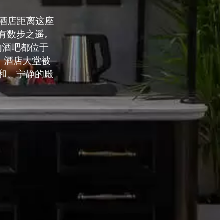
大街。酒店距离这座
有数步之遥。
的酒吧都位于
世。酒店大堂被
和、宁静的殿